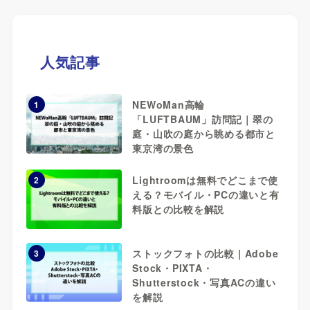
人気記事
NEWoMan高輪
1
「LUFTBAUM」訪問記｜翠の
庭・山吹の庭から眺める都市と
東京湾の景色
Lightroomは無料でどこまで使
2
える？モバイル・PCの違いと有
料版との比較を解説
ストックフォトの比較｜Adobe
3
Stock・PIXTA・
Shutterstock・写真ACの違い
を解説