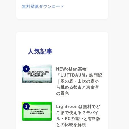
無料壁紙ダウンロード
人気記事
NEWoMan高輪
1
「LUFTBAUM」訪問記
｜翠の庭・山吹の庭か
ら眺める都市と東京湾
の景色
Lightroomは無料でど
2
こまで使える？モバイ
ル・PCの違いと有料版
との比較を解説