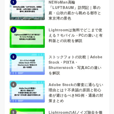
NEWoMan高輪
1
「LUFTBAUM」訪問記｜翠の
庭・山吹の庭から眺める都市と
東京湾の景色
Lightroomは無料でどこまで使
2
える？モバイル・PCの違いと有
料版との比較を解説
ストックフォトの比較｜Adobe
3
Stock・PIXTA・
Shutterstock・写真ACの違い
を解説
Adobe Stockの審査に通らない
4
理由とは？不承認の原因と初心
者が避けるべきNG例・通過の対
策まとめ
LightroomのAIノイズ除去を徹
5