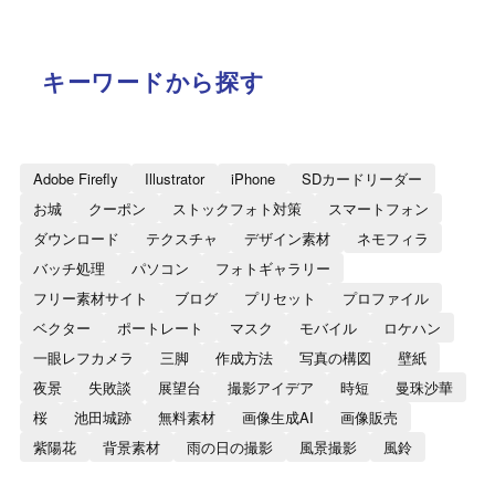
キーワードから探す
Adobe Firefly
Illustrator
iPhone
SDカードリーダー
お城
クーポン
ストックフォト対策
スマートフォン
ダウンロード
テクスチャ
デザイン素材
ネモフィラ
バッチ処理
パソコン
フォトギャラリー
フリー素材サイト
ブログ
プリセット
プロファイル
ベクター
ポートレート
マスク
モバイル
ロケハン
一眼レフカメラ
三脚
作成方法
写真の構図
壁紙
夜景
失敗談
展望台
撮影アイデア
時短
曼珠沙華
桜
池田城跡
無料素材
画像生成AI
画像販売
紫陽花
背景素材
雨の日の撮影
風景撮影
風鈴