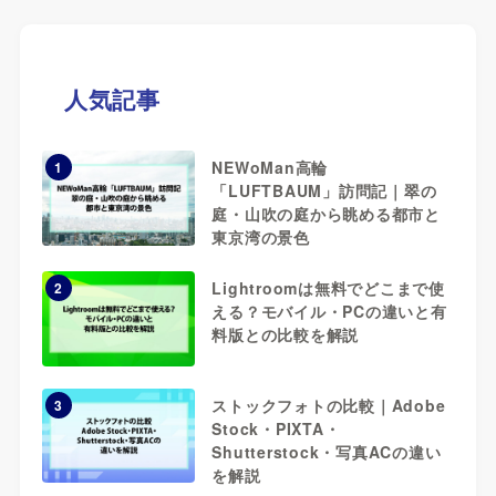
人気記事
NEWoMan高輪
1
「LUFTBAUM」訪問記｜翠の
庭・山吹の庭から眺める都市と
東京湾の景色
Lightroomは無料でどこまで使
2
える？モバイル・PCの違いと有
料版との比較を解説
ストックフォトの比較｜Adobe
3
Stock・PIXTA・
Shutterstock・写真ACの違い
を解説