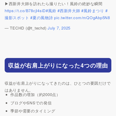
▶︎西新井大師を訪れたら撮りたい！風鈴の絶妙な瞬間
https://t.co/B78cjl4siD
#風鈴
#西新井大師
#風鈴まつり
#
撮影スポット
#夏の風物詩
pic.twitter.com/mQOgAbp5N8
— TECHD (@t_techd)
July 7, 2025
収益が右肩上がりになった4つの理由
収益が右肩上がりになってきたのは、ひとつの要因だけで
はありません。
作品数の増加（約2000点）
ブログやSNSでの発信
季節や需要のタイミング