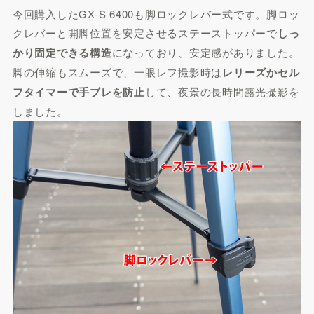
今回購入したGX-S 6400も脚ロックレバー式です。脚ロッ
クレバーと開脚位置を安定させるステーストッパーで
しっ
かり固定できる構造
になっており、安定感がありました。
脚の伸縮もスムーズで、一眼レフ撮影時は
レリーズかセル
フタイマーで手ブレを防止
して、夜景の長時間露光撮影を
しました。