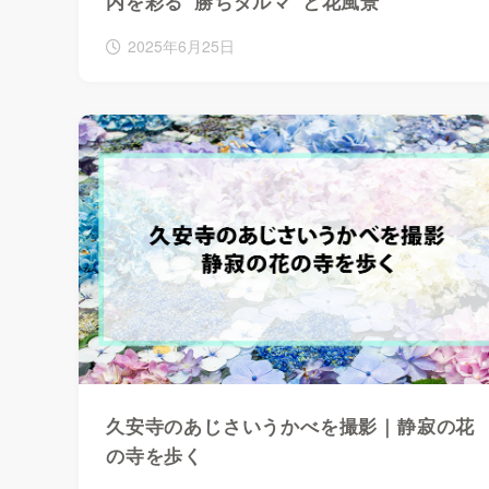
内を彩る“勝ちダルマ”と花風景
2025年6月25日
久安寺のあじさいうかべを撮影｜静寂の花
の寺を歩く