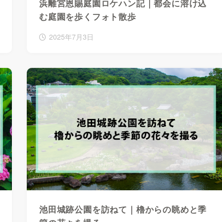
浜離宮恩賜庭園ロケハン記｜都会に溶け込
む庭園を歩くフォト散歩
2025年7月3日
池田城跡公園を訪ねて｜櫓からの眺めと季