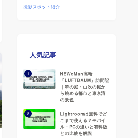
撮影スポット紹介
人気記事
NEWoMan高輪
1
「LUFTBAUM」訪問記
｜翠の庭・山吹の庭か
ら眺める都市と東京湾
の景色
Lightroomは無料でど
2
こまで使える？モバイ
ル・PCの違いと有料版
との比較を解説