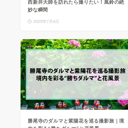
西新井大師を訪れたら撮りたい！風鈴の絶
妙な瞬間
2025年7月4日
勝尾寺のダルマと紫陽花を巡る撮影旅｜境